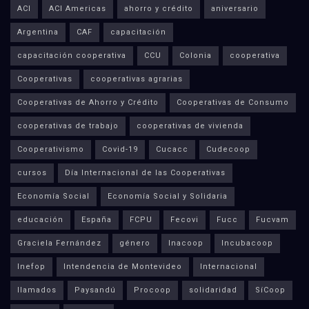
ACI
ACI Americas
ahorro y crédito
aniversario
Argentina
CAF
capacitación
capacitación cooperativa
CCU
Colonia
cooperativa
Cooperativas
cooperativas agrarias
Cooperativas de Ahorro y Crédito
Cooperativas de Consumo
cooperativas de trabajo
cooperativas de vivienda
Cooperativismo
Covid-19
Cucacc
Cudecoop
cursos
Día Internacional de las Cooperativas
Economía Social
Economía Social y Solidaria
educación
España
FCPU
Fecovi
Fucc
Fucvam
Graciela Fernández
género
Inacoop
Incubacoop
Inefop
Intendencia de Montevideo
Internacional
llamados
Paysandú
Procoop
solidaridad
SíCoop