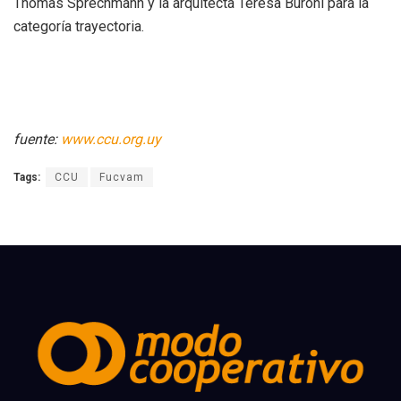
Thomas Sprechmann y la arquitecta Teresa Buroni para la
categoría trayectoria.
fuente:
www.ccu.org.uy
Tags:
CCU
Fucvam