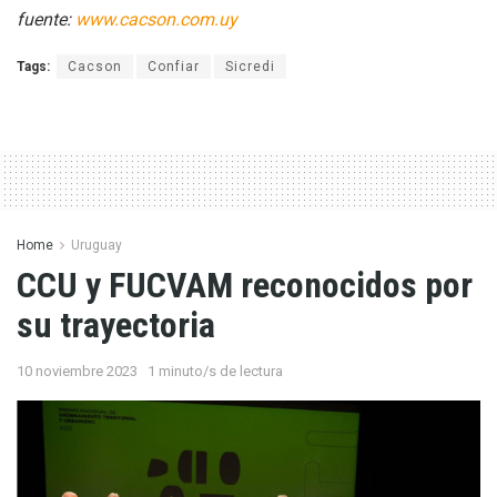
fuente:
www.cacson.com.uy
Tags:
Cacson
Confiar
Sicredi
Home
Uruguay
CCU y FUCVAM reconocidos por
su trayectoria
10 noviembre 2023
1 minuto/s de lectura