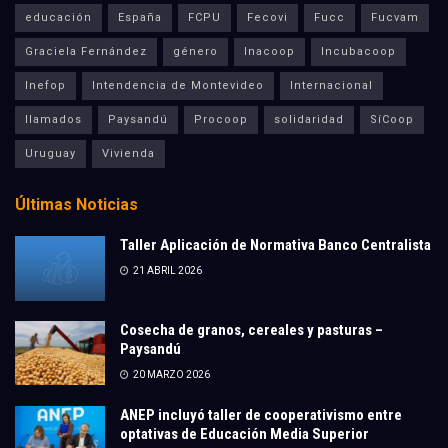
educación
España
FCPU
Fecovi
Fucc
Fucvam
Graciela Fernández
género
Inacoop
Incubacoop
Inefop
Intendencia de Montevideo
Internacional
llamados
Paysandú
Procoop
solidaridad
SíCoop
Uruguay
Vivienda
Últimas Noticias
Taller Aplicación de Normativa Banco Centralista
21 ABRIL 2026
Cosecha de granos, cereales y pasturas –
Paysandú
20 MARZO 2026
ANEP incluyó taller de cooperativismo entre
optativas de Educación Media Superior