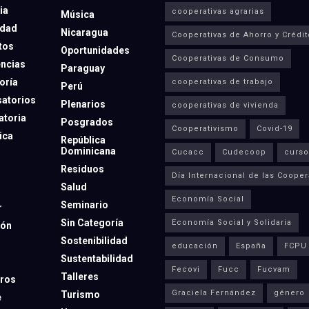
ia
cooperativas agrarias
Música
dad
Nicaragua
Cooperativas de Ahorro y Crédit
tos
Oportunidades
Cooperativas de Consumo
ncias
Paraguay
oría
cooperativas de trabajo
Perú
atorios
Plenarios
cooperativas de vivienda
toria
Posgrados
Cooperativismo
Covid-19
ica
República
Dominicana
Cucacc
Cudecoop
curso
Residuos
Día Internacional de las Cooper
Salud
Economía Social
Seminario
r
Sin Categoría
Economía Social y Solidaria
ión
Sostenibilidad
educación
España
FCPU
Sustentabilidad
Fecovi
Fucc
Fucvam
Talleres
ros
Graciela Fernández
género
Turismo
e