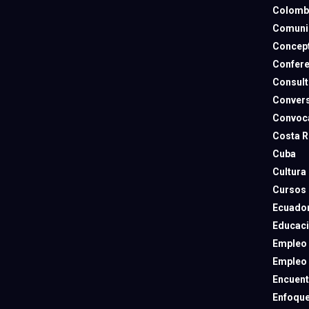
Colomb
Comuni
Concep
Confere
Consult
Convers
Convoca
Costa R
Cuba
Cultura
Cursos
Ecuado
Educac
Empleo
Empleo
Encuent
Enfoqu