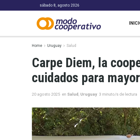
sábado 8, agosto 2026
INICI
Home
Uruguay
Salud
Carpe Diem, la coope
cuidados para mayor
20 agosto 2025
en
Salud
,
Uruguay
3 minuto/s de lectura