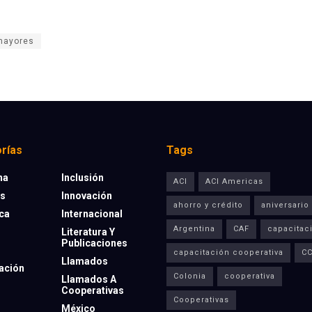
mayores
rías
Tags
na
Inclusión
ACI
ACI Americas
os
Innovación
ahorro y crédito
aniversario
eca
Internacional
Argentina
CAF
capacitac
Literatura Y
Publicaciones
capacitación cooperativa
C
Llamados
ación
Colonia
cooperativa
Llamados A
Cooperativas
Cooperativas
México