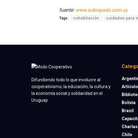
fuente:
www.subrayado.com.uy
Tags:
cohabitación
cuidados para 
Catego
Argenti
Difundiendo todo lo que involucre al
Artícul
cooperativismo, la educación, la cultura y
la economía social y solidaridad en el
Bibliot
Uruguay.
Bolivia
Brasil
Capacit
Charlas
Chile