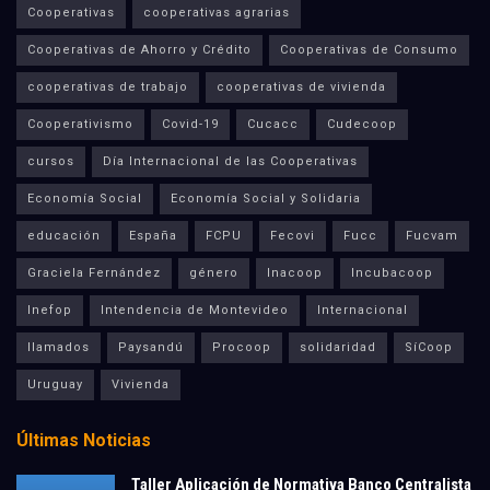
Cooperativas
cooperativas agrarias
Cooperativas de Ahorro y Crédito
Cooperativas de Consumo
cooperativas de trabajo
cooperativas de vivienda
Cooperativismo
Covid-19
Cucacc
Cudecoop
cursos
Día Internacional de las Cooperativas
Economía Social
Economía Social y Solidaria
educación
España
FCPU
Fecovi
Fucc
Fucvam
Graciela Fernández
género
Inacoop
Incubacoop
Inefop
Intendencia de Montevideo
Internacional
llamados
Paysandú
Procoop
solidaridad
SíCoop
Uruguay
Vivienda
Últimas Noticias
Taller Aplicación de Normativa Banco Centralista