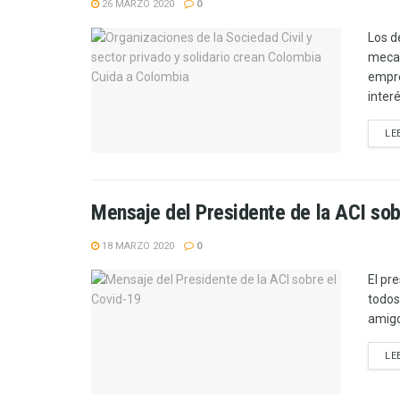
26 MARZO 2020
0
Los d
mecan
empre
interé
LE
Mensaje del Presidente de la ACI sob
18 MARZO 2020
0
El pr
todos
amigo
LE