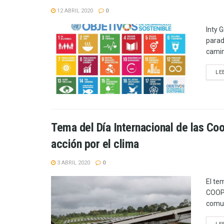
12 ABRIL 2020
0
Inty 
parad
camin
LE
Tema del Día Internacional de las Coo
acción por el clima
3 ABRIL 2020
0
El te
COOPE
comun