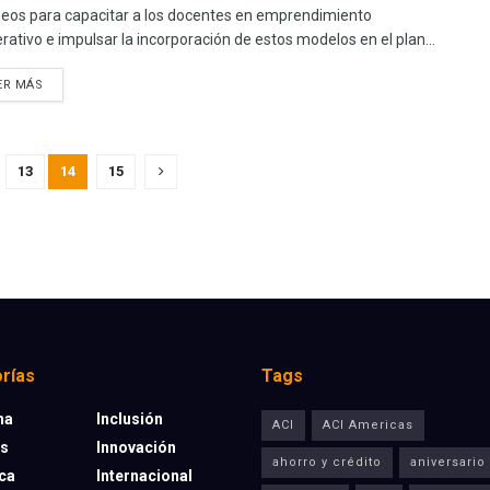
eos para capacitar a los docentes en emprendimiento
rativo e impulsar la incorporación de estos modelos en el plan...
ER MÁS
13
14
15
rías
Tags
na
Inclusión
ACI
ACI Americas
os
Innovación
ahorro y crédito
aniversario
eca
Internacional