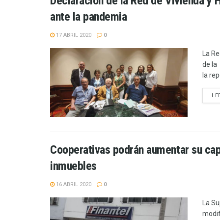
Declaración de la Red de Vivienda y 
ante la pandemia
17 ABRIL 2020
0
La Re
de la
la re
LE
Cooperativas podrán aumentar su capi
inmuebles
16 ABRIL 2020
0
La Su
modif