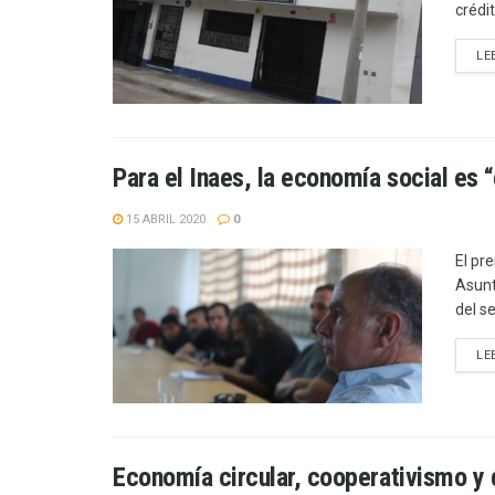
crédi
LE
Para el Inaes, la economía social es 
15 ABRIL 2020
0
El pr
Asunt
del s
LE
Economía circular, cooperativismo y 