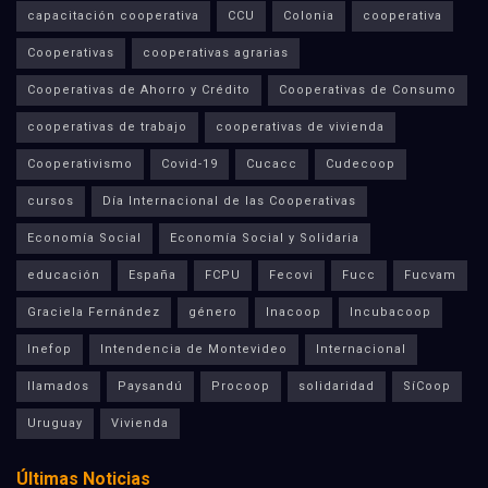
capacitación cooperativa
CCU
Colonia
cooperativa
Cooperativas
cooperativas agrarias
Cooperativas de Ahorro y Crédito
Cooperativas de Consumo
cooperativas de trabajo
cooperativas de vivienda
Cooperativismo
Covid-19
Cucacc
Cudecoop
cursos
Día Internacional de las Cooperativas
Economía Social
Economía Social y Solidaria
educación
España
FCPU
Fecovi
Fucc
Fucvam
Graciela Fernández
género
Inacoop
Incubacoop
Inefop
Intendencia de Montevideo
Internacional
llamados
Paysandú
Procoop
solidaridad
SíCoop
Uruguay
Vivienda
Últimas Noticias