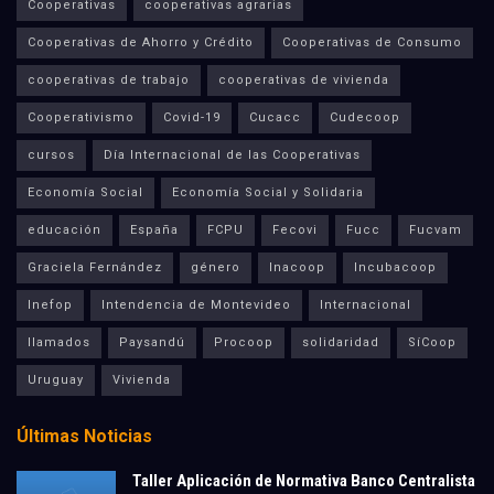
Cooperativas
cooperativas agrarias
Cooperativas de Ahorro y Crédito
Cooperativas de Consumo
cooperativas de trabajo
cooperativas de vivienda
Cooperativismo
Covid-19
Cucacc
Cudecoop
cursos
Día Internacional de las Cooperativas
Economía Social
Economía Social y Solidaria
educación
España
FCPU
Fecovi
Fucc
Fucvam
Graciela Fernández
género
Inacoop
Incubacoop
Inefop
Intendencia de Montevideo
Internacional
llamados
Paysandú
Procoop
solidaridad
SíCoop
Uruguay
Vivienda
Últimas Noticias
Taller Aplicación de Normativa Banco Centralista