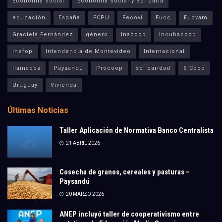
Economía Social
Economía Social y Solidaria
educación
España
FCPU
Fecovi
Fucc
Fucvam
Graciela Fernández
género
Inacoop
Incubacoop
Inefop
Intendencia de Montevideo
Internacional
llamados
Paysandú
Procoop
solidaridad
SíCoop
Uruguay
Vivienda
Últimas Noticias
Taller Aplicación de Normativa Banco Centralista
21 ABRIL 2026
Cosecha de granos, cereales y pasturas –
Paysandú
20 MARZO 2026
ANEP incluyó taller de cooperativismo entre