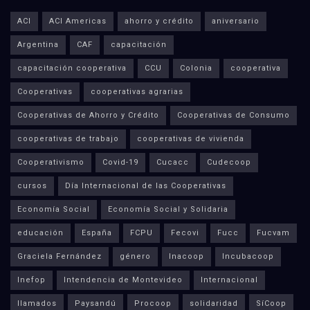
ACI
ACI Americas
ahorro y crédito
aniversario
Argentina
CAF
capacitación
capacitación cooperativa
CCU
Colonia
cooperativa
Cooperativas
cooperativas agrarias
Cooperativas de Ahorro y Crédito
Cooperativas de Consumo
cooperativas de trabajo
cooperativas de vivienda
Cooperativismo
Covid-19
Cucacc
Cudecoop
cursos
Día Internacional de las Cooperativas
Economía Social
Economía Social y Solidaria
educación
España
FCPU
Fecovi
Fucc
Fucvam
Graciela Fernández
género
Inacoop
Incubacoop
Inefop
Intendencia de Montevideo
Internacional
llamados
Paysandú
Procoop
solidaridad
SíCoop