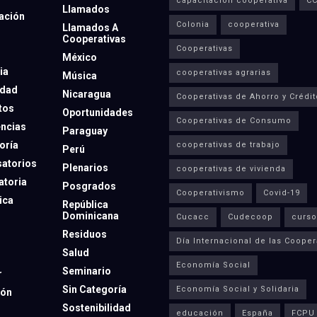
capacitación cooperativa
C
Llamados
ación
Colonia
cooperativa
Llamados A
Cooperativas
Cooperativas
México
ia
cooperativas agrarias
Música
dad
Nicaragua
Cooperativas de Ahorro y Crédit
tos
Oportunidades
Cooperativas de Consumo
ncias
Paraguay
oría
cooperativas de trabajo
Perú
atorios
Plenarios
cooperativas de vivienda
toria
Posgrados
Cooperativismo
Covid-19
ica
República
Dominicana
Cucacc
Cudecoop
curso
Residuos
Día Internacional de las Cooper
Salud
Economía Social
Seminario
r
Sin Categoría
Economía Social y Solidaria
ión
Sostenibilidad
educación
España
FCPU