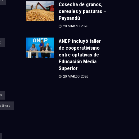
CU
Cosecha de granos,
cereales y pasturas –
Paysandú
20 MARZO 2026
ANEP incluyó taller
o
de cooperativismo
entre optativas de
Educación Media
Superior
20 MARZO 2026
s
ativas