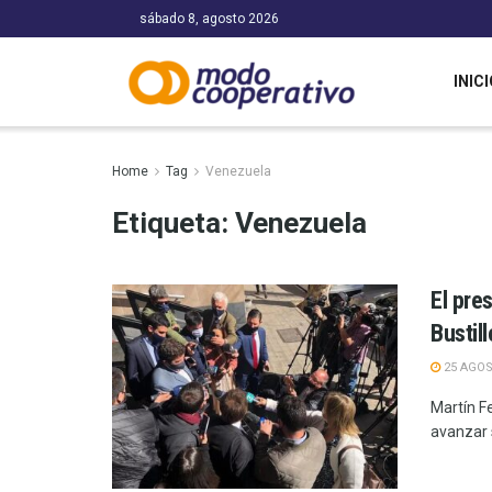
sábado 8, agosto 2026
INICI
Home
Tag
Venezuela
Etiqueta:
Venezuela
El pre
Bustil
25 AGOS
Martín Fe
avanzar 