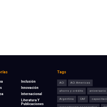
rías
Tags
na
Inclusión
ACI
ACI Americas
os
Innovación
ahorro y crédito
aniversario
eca
Internacional
Argentina
CAF
capacitac
Literatura Y
Publicaciones