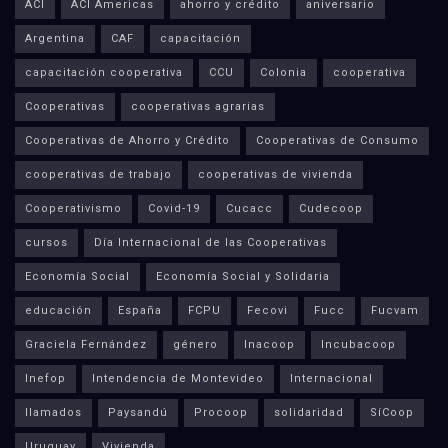
ACI
ACI Americas
ahorro y crédito
aniversario
Argentina
CAF
capacitación
capacitación cooperativa
CCU
Colonia
cooperativa
Cooperativas
cooperativas agrarias
Cooperativas de Ahorro y Crédito
Cooperativas de Consumo
cooperativas de trabajo
cooperativas de vivienda
Cooperativismo
Covid-19
Cucacc
Cudecoop
cursos
Día Internacional de las Cooperativas
Economía Social
Economía Social y Solidaria
educación
España
FCPU
Fecovi
Fucc
Fucvam
Graciela Fernández
género
Inacoop
Incubacoop
Inefop
Intendencia de Montevideo
Internacional
llamados
Paysandú
Procoop
solidaridad
SíCoop
Uruguay
Vivienda