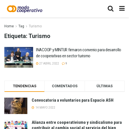
Home
Tag
Turismo
Etiqueta:
Turismo
INACOOP y MINTUR firmaron convenio para desarrollo
de cooperativas en sector turismo
27 ABRIL 2022
9
TENDENCIAS
COMENTADOS
ÚLTIMAS
Convocatoria a voluntarios para Espacio ASH
14 MAYO 2022
Alianza entre cooperativismo y sindicalismo para
contribuir al cambio social al servicio del bien