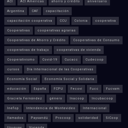
ACI
ACI Americas
ahorro y crédito
aniversario
Argentina
CAF
capacitación
capacitación cooperativa
CCU
Colonia
cooperativa
Cooperativas
cooperativas agrarias
Cooperativas de Ahorro y Crédito
Cooperativas de Consumo
cooperativas de trabajo
cooperativas de vivienda
Cooperativismo
Covid-19
Cucacc
Cudecoop
cursos
Día Internacional de las Cooperativas
Economía Social
Economía Social y Solidaria
educación
España
FCPU
Fecovi
Fucc
Fucvam
Graciela Fernández
género
Inacoop
Incubacoop
Inefop
Intendencia de Montevideo
Internacional
llamados
Paysandú
Procoop
solidaridad
SíCoop
Uruguay
Vivienda