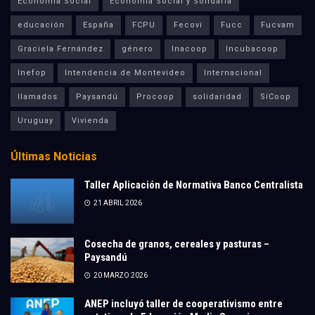
Economía Social
Economía Social y Solidaria
educación
España
FCPU
Fecovi
Fucc
Fucvam
Graciela Fernández
género
Inacoop
Incubacoop
Inefop
Intendencia de Montevideo
Internacional
llamados
Paysandú
Procoop
solidaridad
SíCoop
Uruguay
Vivienda
Últimas Noticias
Taller Aplicación de Normativa Banco Centralista
21 ABRIL 2026
Cosecha de granos, cereales y pasturas –
Paysandú
20 MARZO 2026
ANEP incluyó taller de cooperativismo entre