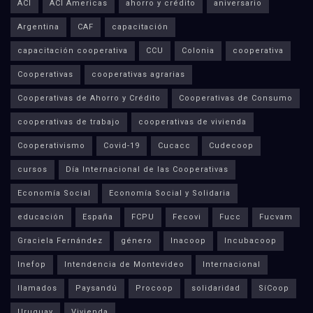
ACI
ACI Americas
ahorro y crédito
aniversario
Argentina
CAF
capacitación
capacitación cooperativa
CCU
Colonia
cooperativa
Cooperativas
cooperativas agrarias
Cooperativas de Ahorro y Crédito
Cooperativas de Consumo
cooperativas de trabajo
cooperativas de vivienda
Cooperativismo
Covid-19
Cucacc
Cudecoop
cursos
Día Internacional de las Cooperativas
Economía Social
Economía Social y Solidaria
educación
España
FCPU
Fecovi
Fucc
Fucvam
Graciela Fernández
género
Inacoop
Incubacoop
Inefop
Intendencia de Montevideo
Internacional
llamados
Paysandú
Procoop
solidaridad
SíCoop
Uruguay
Vivienda