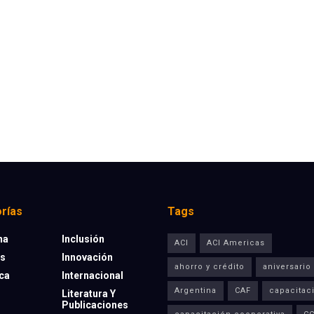
rías
Tags
na
Inclusión
ACI
ACI Americas
os
Innovación
ahorro y crédito
aniversario
eca
Internacional
Argentina
CAF
capacitac
Literatura Y
Publicaciones