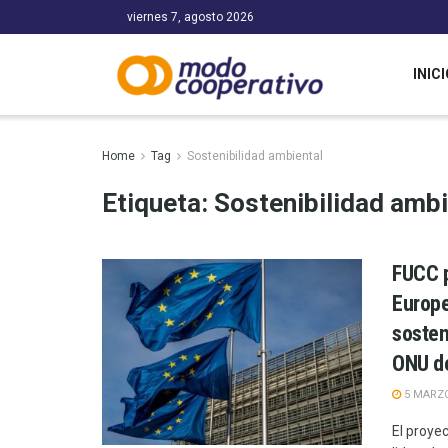
viernes 7, agosto 2026
INICI
Home
Tag
Sostenibilidad ambiental
Etiqueta:
Sostenibilidad ambi
FUCC p
Europe
sosten
ONU d
5 MARZO
El proye