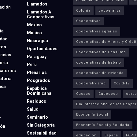
capacitación cooperativa
C
Llamados
ación
Colonia
cooperativa
Llamados A
Cooperativas
Cooperativas
México
ia
cooperativas agrarias
Música
dad
Nicaragua
Cooperativas de Ahorro y Crédit
tos
Oportunidades
Cooperativas de Consumo
ncias
Paraguay
oría
cooperativas de trabajo
Perú
atorios
Plenarios
cooperativas de vivienda
toria
Posgrados
Cooperativismo
Covid-19
ica
República
Dominicana
Cucacc
Cudecoop
curso
Residuos
Día Internacional de las Cooper
Salud
Economía Social
Seminario
r
Sin Categoría
Economía Social y Solidaria
ión
Sostenibilidad
educación
España
FCPU