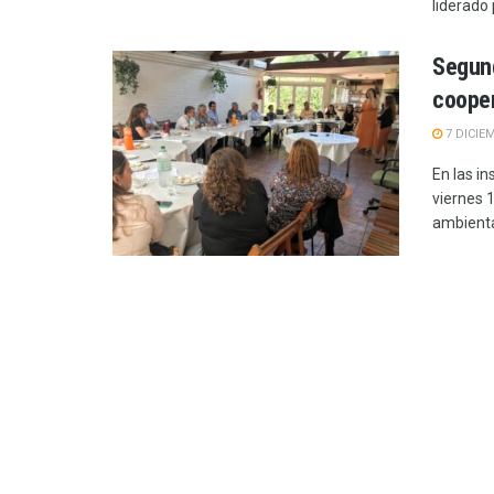
liderado
Segund
coope
7 DICIE
En las i
viernes 1
ambiental