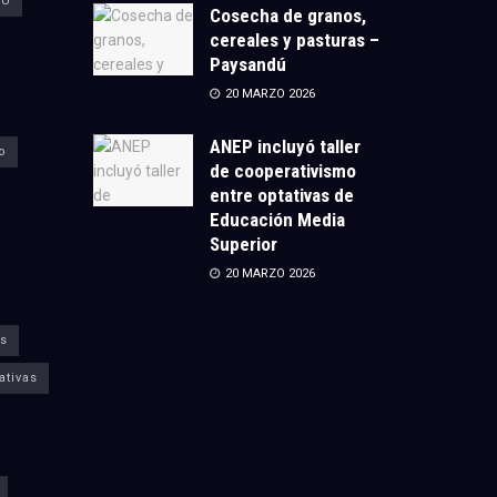
CU
Cosecha de granos,
cereales y pasturas –
Paysandú
20 MARZO 2026
ANEP incluyó taller
o
de cooperativismo
entre optativas de
Educación Media
Superior
20 MARZO 2026
s
ativas