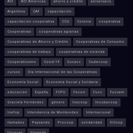
ACI
ACI Americas
ahorro y crédito
aniversario
Argentina
CAF
capacitación
capacitación cooperativa
CCU
Colonia
cooperativa
Cooperativas
cooperativas agrarias
Cooperativas de Ahorro y Crédito
Cooperativas de Consumo
cooperativas de trabajo
cooperativas de vivienda
Cooperativismo
Covid-19
Cucacc
Cudecoop
cursos
Día Internacional de las Cooperativas
Economía Social
Economía Social y Solidaria
educación
España
FCPU
Fecovi
Fucc
Fucvam
Graciela Fernández
género
Inacoop
Incubacoop
Inefop
Intendencia de Montevideo
Internacional
llamados
Paysandú
Procoop
solidaridad
SíCoop
Uruguay
Vivienda