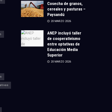
CU
Cosecha de granos,
cereales y pasturas –
Paysandú
20 MARZO 2026
ANEP incluyó taller
o
de cooperativismo
entre optativas de
Educación Media
Superior
20 MARZO 2026
s
ativas