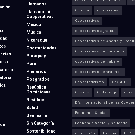
capacitación cooperativa
C
Llamados
ación
Colonia
cooperativa
Llamados A
Cooperativas
Cooperativas
México
ia
cooperativas agrarias
Música
dad
Nicaragua
Cooperativas de Ahorro y Crédit
tos
Oportunidades
Cooperativas de Consumo
ncias
Paraguay
oría
cooperativas de trabajo
Perú
atorios
Plenarios
cooperativas de vivienda
toria
Posgrados
Cooperativismo
Covid-19
ica
República
Dominicana
Cucacc
Cudecoop
curso
Residuos
Día Internacional de las Cooper
Salud
Economía Social
Seminario
r
Sin Categoría
Economía Social y Solidaria
ión
Sostenibilidad
educación
España
FCPU