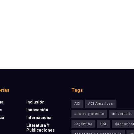
rías
Tags
na
Inclusión
ACI
ACI Americas
os
Innovación
ahorro y crédito
aniversario
eca
Internacional
Argentina
CAF
capacitac
Literatura Y
Publicaciones