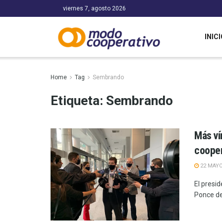
viernes 7, agosto 2026
INICI
Home
Tag
Sembrando
Etiqueta:
Sembrando
Más ví
cooper
22 MAYO
El presi
Ponce de 