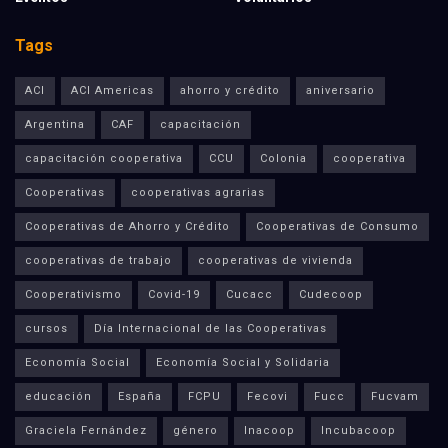
Tags
ACI
ACI Americas
ahorro y crédito
aniversario
Argentina
CAF
capacitación
capacitación cooperativa
CCU
Colonia
cooperativa
Cooperativas
cooperativas agrarias
Cooperativas de Ahorro y Crédito
Cooperativas de Consumo
cooperativas de trabajo
cooperativas de vivienda
Cooperativismo
Covid-19
Cucacc
Cudecoop
cursos
Día Internacional de las Cooperativas
Economía Social
Economía Social y Solidaria
educación
España
FCPU
Fecovi
Fucc
Fucvam
Graciela Fernández
género
Inacoop
Incubacoop