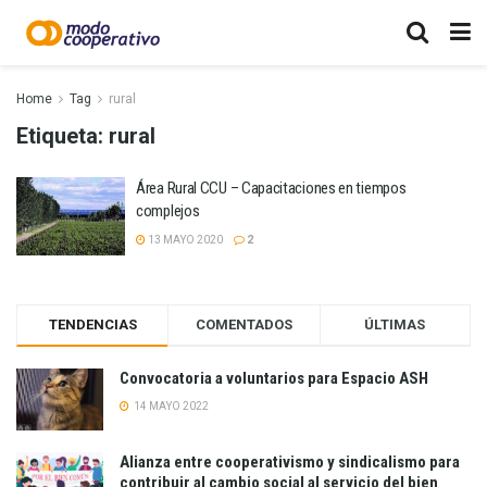
Home
Tag
rural
Etiqueta:
rural
Área Rural CCU – Capacitaciones en tiempos
complejos
13 MAYO 2020
2
TENDENCIAS
COMENTADOS
ÚLTIMAS
Convocatoria a voluntarios para Espacio ASH
14 MAYO 2022
Alianza entre cooperativismo y sindicalismo para
contribuir al cambio social al servicio del bien