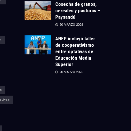
CU
Cosecha de granos,
cereales y pasturas –
Paysandú
20 MARZO 2026
ANEP incluyó taller
o
de cooperativismo
entre optativas de
Educación Media
Superior
20 MARZO 2026
s
ativas