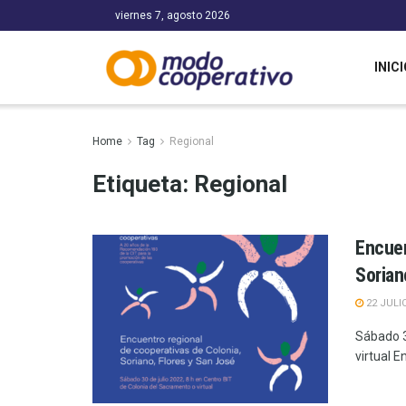
viernes 7, agosto 2026
INICI
Home
Tag
Regional
Etiqueta:
Regional
Encuen
Sorian
22 JULI
Sábado 3
virtual En