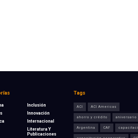
rías
Tags
na
Inclusión
ACI
ACI Americas
os
Innovación
ahorro y crédito
aniversario
eca
Internacional
Argentina
CAF
capacitac
Literatura Y
Publicaciones