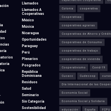
capacitación cooperativa
C
Llamados
ación
Colonia
cooperativa
Llamados A
Cooperativas
Cooperativas
México
ia
cooperativas agrarias
Música
dad
Nicaragua
Cooperativas de Ahorro y Crédit
tos
Oportunidades
Cooperativas de Consumo
ncias
Paraguay
oría
cooperativas de trabajo
Perú
atorios
Plenarios
cooperativas de vivienda
toria
Posgrados
Cooperativismo
Covid-19
ica
República
Dominicana
Cucacc
Cudecoop
curso
Residuos
Día Internacional de las Cooper
Salud
Economía Social
Seminario
r
Sin Categoría
Economía Social y Solidaria
ión
Sostenibilidad
educación
España
FCPU