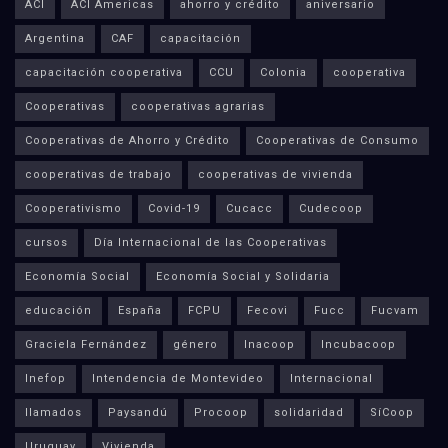
ACI
ACI Americas
ahorro y crédito
aniversario
Argentina
CAF
capacitación
capacitación cooperativa
CCU
Colonia
cooperativa
Cooperativas
cooperativas agrarias
Cooperativas de Ahorro y Crédito
Cooperativas de Consumo
cooperativas de trabajo
cooperativas de vivienda
Cooperativismo
Covid-19
Cucacc
Cudecoop
cursos
Día Internacional de las Cooperativas
Economía Social
Economía Social y Solidaria
educación
España
FCPU
Fecovi
Fucc
Fucvam
Graciela Fernández
género
Inacoop
Incubacoop
Inefop
Intendencia de Montevideo
Internacional
llamados
Paysandú
Procoop
solidaridad
SíCoop
Uruguay
Vivienda