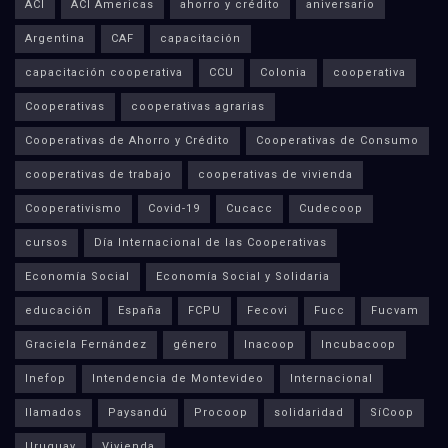
ACI
ACI Americas
ahorro y crédito
aniversario
Argentina
CAF
capacitación
capacitación cooperativa
CCU
Colonia
cooperativa
Cooperativas
cooperativas agrarias
Cooperativas de Ahorro y Crédito
Cooperativas de Consumo
cooperativas de trabajo
cooperativas de vivienda
Cooperativismo
Covid-19
Cucacc
Cudecoop
cursos
Día Internacional de las Cooperativas
Economía Social
Economía Social y Solidaria
educación
España
FCPU
Fecovi
Fucc
Fucvam
Graciela Fernández
género
Inacoop
Incubacoop
Inefop
Intendencia de Montevideo
Internacional
llamados
Paysandú
Procoop
solidaridad
SíCoop
Uruguay
Vivienda