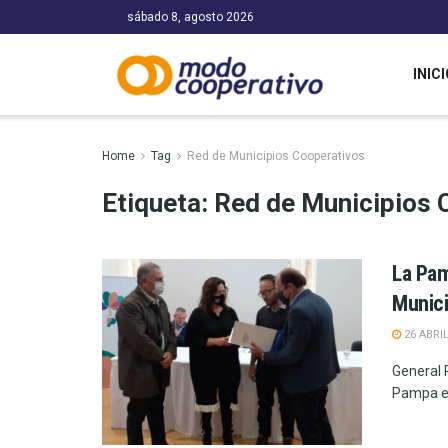
sábado 8, agosto 2026
INICI
Home
Tag
Red de Municipios Cooperativos
Etiqueta:
Red de Municipios 
La Pam
Munici
26 ABRIL
General P
Pampa en 