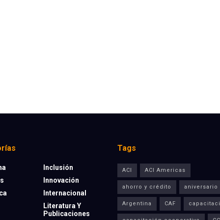
rías
Tags
na
Inclusión
ACI
ACI Americas
os
Innovación
ahorro y crédito
aniversario
eca
Internacional
Argentina
CAF
capacitac
Literatura Y
Publicaciones