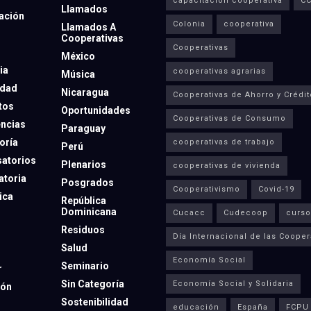
capacitación cooperativa
C
Llamados
ación
Colonia
cooperativa
Llamados A
Cooperativas
Cooperativas
México
ia
cooperativas agrarias
Música
dad
Nicaragua
Cooperativas de Ahorro y Crédit
tos
Oportunidades
Cooperativas de Consumo
ncias
Paraguay
oría
cooperativas de trabajo
Perú
atorios
Plenarios
cooperativas de vivienda
toria
Posgrados
Cooperativismo
Covid-19
ica
República
Dominicana
Cucacc
Cudecoop
curso
Residuos
Día Internacional de las Cooper
Salud
Economía Social
Seminario
r
Sin Categoría
Economía Social y Solidaria
ión
Sostenibilidad
educación
España
FCPU