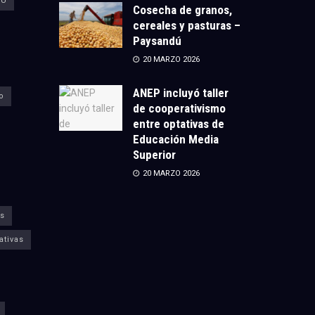
CU
Cosecha de granos,
cereales y pasturas –
Paysandú
20 MARZO 2026
ANEP incluyó taller
o
de cooperativismo
entre optativas de
Educación Media
Superior
20 MARZO 2026
s
ativas