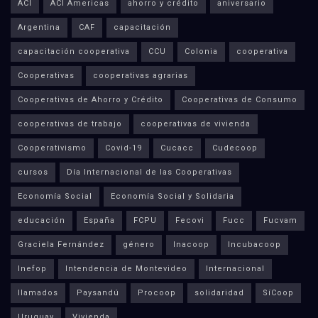
ACI
ACI Americas
ahorro y crédito
aniversario
Argentina
CAF
capacitación
capacitación cooperativa
CCU
Colonia
cooperativa
Cooperativas
cooperativas agrarias
Cooperativas de Ahorro y Crédito
Cooperativas de Consumo
cooperativas de trabajo
cooperativas de vivienda
Cooperativismo
Covid-19
Cucacc
Cudecoop
cursos
Día Internacional de las Cooperativas
Economía Social
Economía Social y Solidaria
educación
España
FCPU
Fecovi
Fucc
Fucvam
Graciela Fernández
género
Inacoop
Incubacoop
Inefop
Intendencia de Montevideo
Internacional
llamados
Paysandú
Procoop
solidaridad
SíCoop
Uruguay
Vivienda