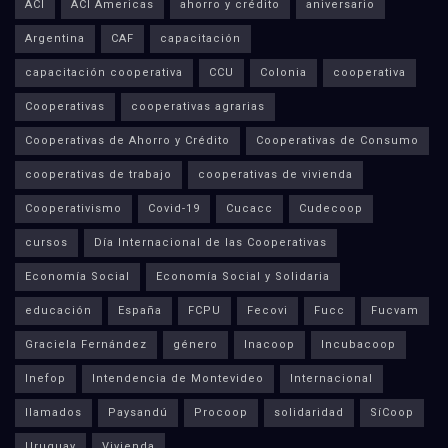
ACI
ACI Americas
ahorro y crédito
aniversario
Argentina
CAF
capacitación
capacitación cooperativa
CCU
Colonia
cooperativa
Cooperativas
cooperativas agrarias
Cooperativas de Ahorro y Crédito
Cooperativas de Consumo
cooperativas de trabajo
cooperativas de vivienda
Cooperativismo
Covid-19
Cucacc
Cudecoop
cursos
Día Internacional de las Cooperativas
Economía Social
Economía Social y Solidaria
educación
España
FCPU
Fecovi
Fucc
Fucvam
Graciela Fernández
género
Inacoop
Incubacoop
Inefop
Intendencia de Montevideo
Internacional
llamados
Paysandú
Procoop
solidaridad
SíCoop
Uruguay
Vivienda