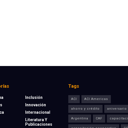
rías
Tags
na
Inclusión
ACI
ACI Americas
os
Innovación
ahorro y crédito
aniversario
eca
Internacional
Argentina
CAF
capacitac
Literatura Y
Publicaciones