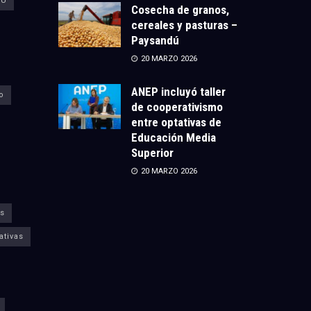
CU
Cosecha de granos,
cereales y pasturas –
Paysandú
20 MARZO 2026
ANEP incluyó taller
o
de cooperativismo
entre optativas de
Educación Media
Superior
20 MARZO 2026
s
ativas