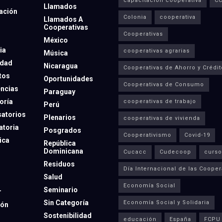
capacitación cooperativa
C
Llamados
ación
Colonia
cooperativa
Llamados A
Cooperativas
Cooperativas
México
ia
cooperativas agrarias
Música
dad
Nicaragua
Cooperativas de Ahorro y Crédit
tos
Oportunidades
Cooperativas de Consumo
ncias
Paraguay
oría
cooperativas de trabajo
Perú
atorios
Plenarios
cooperativas de vivienda
toria
Posgrados
Cooperativismo
Covid-19
ica
República
Dominicana
Cucacc
Cudecoop
curso
Residuos
Día Internacional de las Cooper
Salud
Economía Social
Seminario
r
Sin Categoría
Economía Social y Solidaria
ión
Sostenibilidad
educación
España
FCPU