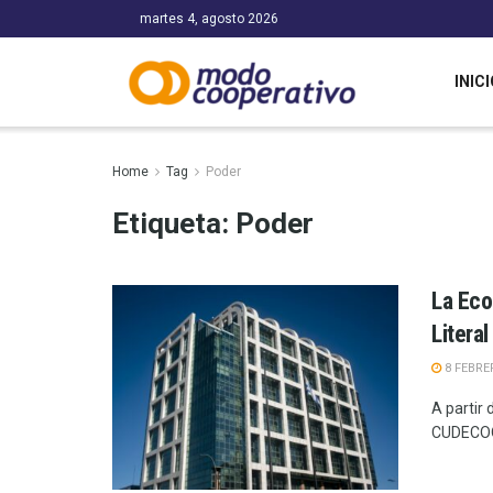
martes 4, agosto 2026
INICI
Home
Tag
Poder
Etiqueta:
Poder
La Eco
Literal
8 FEBRE
A partir 
CUDECOOP