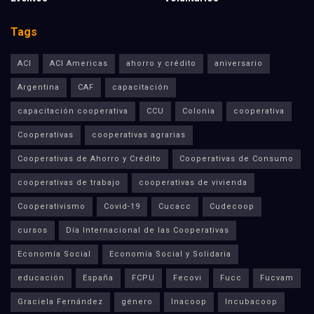
Tags
ACI
ACI Americas
ahorro y crédito
aniversario
Argentina
CAF
capacitación
capacitación cooperativa
CCU
Colonia
cooperativa
Cooperativas
cooperativas agrarias
Cooperativas de Ahorro y Crédito
Cooperativas de Consumo
cooperativas de trabajo
cooperativas de vivienda
Cooperativismo
Covid-19
Cucacc
Cudecoop
cursos
Día Internacional de las Cooperativas
Economía Social
Economía Social y Solidaria
educación
España
FCPU
Fecovi
Fucc
Fucvam
Graciela Fernández
género
Inacoop
Incubacoop