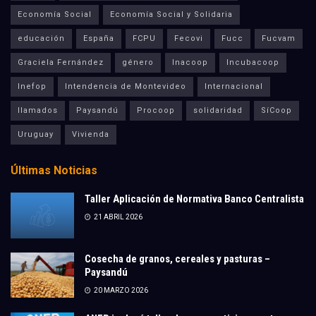
Economía Social
Economía Social y Solidaria
educación
España
FCPU
Fecovi
Fucc
Fucvam
Graciela Fernández
género
Inacoop
Incubacoop
Inefop
Intendencia de Montevideo
Internacional
llamados
Paysandú
Procoop
solidaridad
SíCoop
Uruguay
Vivienda
Últimas Noticias
Taller Aplicación de Normativa Banco Centralista
21 ABRIL 2026
Cosecha de granos, cereales y pasturas –
Paysandú
20 MARZO 2026