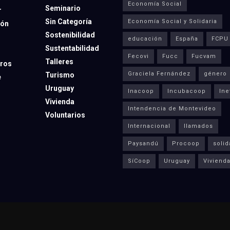
Economía Social
Seminario
r
Sin Categoría
Economía Social y Solidaria
ión
Sostenibilidad
educación
España
FCPU
Sustentabilidad
Fecovi
Fucc
Fucvam
Talleres
ros
Graciela Fernández
género
Turismo
e
Uruguay
Inacoop
Incubacoop
Ine
Vivienda
Intendencia de Montevideo
Voluntarios
Internacional
llamados
Paysandú
Procoop
solid
SíCoop
Uruguay
Viviend