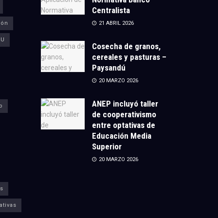
Centralista
ión
21 ABRIL 2026
CU
Cosecha de granos,
cereales y pasturas –
Paysandú
20 MARZO 2026
ANEP incluyó taller
o
de cooperativismo
entre optativas de
Educación Media
Superior
20 MARZO 2026
s
ativas