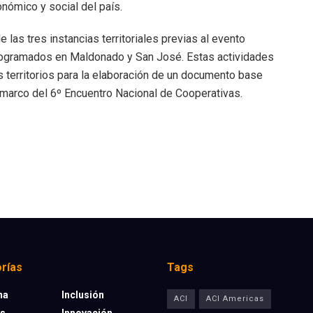
onómico y social del país.
 las tres instancias territoriales previas al evento
programados en Maldonado y San José.
Estas actividades
 territorios para la elaboración de un documento base
 marco del 6º Encuentro Nacional de Cooperativas.
rías
Tags
na
Inclusión
ACI
ACI Americas
os
Innovación