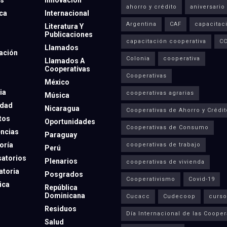
ahorro y crédito
aniversario
eca
Internacional
Argentina
CAF
capacitac
Literatura Y
Publicaciones
capacitación cooperativa
C
Llamados
ación
Colonia
cooperativa
Llamados A
Cooperativas
Cooperativas
México
ia
cooperativas agrarias
Música
dad
Nicaragua
Cooperativas de Ahorro y Crédit
tos
Oportunidades
Cooperativas de Consumo
ncias
Paraguay
oría
cooperativas de trabajo
Perú
atorios
Plenarios
cooperativas de vivienda
toria
Posgrados
Cooperativismo
Covid-19
ica
República
Dominicana
Cucacc
Cudecoop
curso
Residuos
Día Internacional de las Cooper
Salud