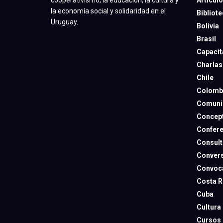
cooperativismo, la educación, la cultura y
la economía social y solidaridad en el
Bibliot
Uruguay.
Bolivia
Brasil
Capacit
Charlas
Chile
Colomb
Comuni
Concep
Confere
Consult
Convers
Convoca
Costa R
Cuba
Cultura
Cursos