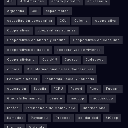
ACI
ACI Americas
ahorro y crédito
aniversario
Argentina
CAF
capacitación
capacitación cooperativa
CCU
Colonia
cooperativa
Cooperativas
cooperativas agrarias
Cooperativas de Ahorro y Crédito
Cooperativas de Consumo
cooperativas de trabajo
cooperativas de vivienda
Cooperativismo
Covid-19
Cucacc
Cudecoop
cursos
Día Internacional de las Cooperativas
Economía Social
Economía Social y Solidaria
educación
España
FCPU
Fecovi
Fucc
Fucvam
Graciela Fernández
género
Inacoop
Incubacoop
Inefop
Intendencia de Montevideo
Internacional
llamados
Paysandú
Procoop
solidaridad
SíCoop
Uruguay
Vivienda