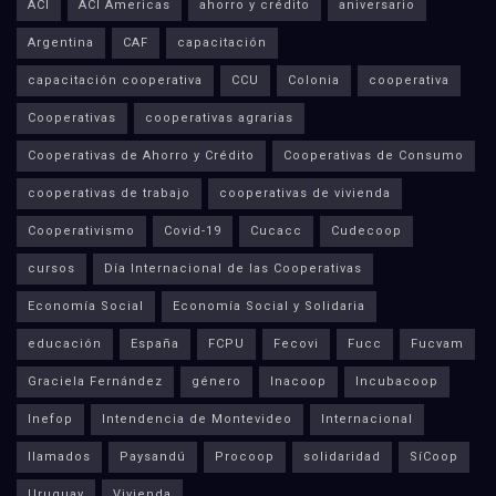
ACI
ACI Americas
ahorro y crédito
aniversario
Argentina
CAF
capacitación
capacitación cooperativa
CCU
Colonia
cooperativa
Cooperativas
cooperativas agrarias
Cooperativas de Ahorro y Crédito
Cooperativas de Consumo
cooperativas de trabajo
cooperativas de vivienda
Cooperativismo
Covid-19
Cucacc
Cudecoop
cursos
Día Internacional de las Cooperativas
Economía Social
Economía Social y Solidaria
educación
España
FCPU
Fecovi
Fucc
Fucvam
Graciela Fernández
género
Inacoop
Incubacoop
Inefop
Intendencia de Montevideo
Internacional
llamados
Paysandú
Procoop
solidaridad
SíCoop
Uruguay
Vivienda