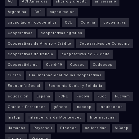
ACI
ACI Americas
ahorro y crédito
aniversario
Argentina
CAF
capacitación
capacitación cooperativa
CCU
Colonia
cooperativa
Cooperativas
cooperativas agrarias
Cooperativas de Ahorro y Crédito
Cooperativas de Consumo
cooperativas de trabajo
cooperativas de vivienda
Cooperativismo
Covid-19
Cucacc
Cudecoop
cursos
Día Internacional de las Cooperativas
Economía Social
Economía Social y Solidaria
educación
España
FCPU
Fecovi
Fucc
Fucvam
Graciela Fernández
género
Inacoop
Incubacoop
Inefop
Intendencia de Montevideo
Internacional
llamados
Paysandú
Procoop
solidaridad
SíCoop
Uruguay
Vivienda