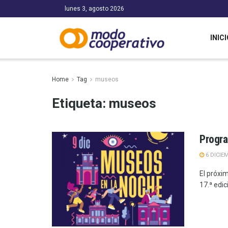
lunes 3, agosto 2026
INICI
Home
Tag
museos
Etiqueta:
museos
Progra
6 DICIE
El próxim
17.ª edici