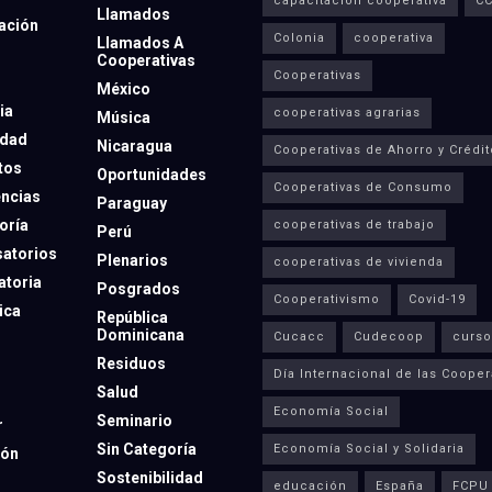
capacitación cooperativa
C
Llamados
ación
Colonia
cooperativa
Llamados A
Cooperativas
Cooperativas
México
ia
cooperativas agrarias
Música
dad
Nicaragua
Cooperativas de Ahorro y Crédit
tos
Oportunidades
Cooperativas de Consumo
ncias
Paraguay
oría
cooperativas de trabajo
Perú
atorios
Plenarios
cooperativas de vivienda
toria
Posgrados
Cooperativismo
Covid-19
ica
República
Dominicana
Cucacc
Cudecoop
curso
Residuos
Día Internacional de las Cooper
Salud
Economía Social
Seminario
r
Sin Categoría
Economía Social y Solidaria
ión
Sostenibilidad
educación
España
FCPU