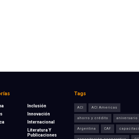
rías
Tags
na
Inclusión
ACI
ACI Americas
os
Innovación
ahorro y crédito
aniversario
eca
Internacional
Argentina
CAF
capacitac
Literatura Y
Publicaciones