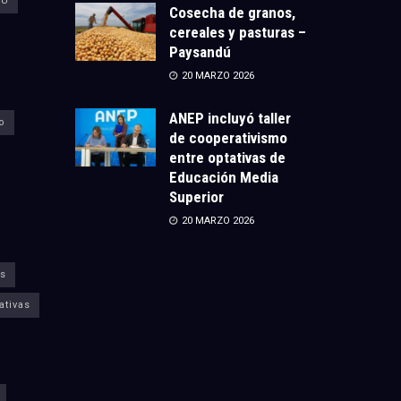
CU
Cosecha de granos,
cereales y pasturas –
Paysandú
20 MARZO 2026
ANEP incluyó taller
o
de cooperativismo
entre optativas de
Educación Media
Superior
20 MARZO 2026
s
ativas