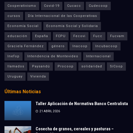
Cooperativismo
Covid-19
Cucacc
Cudecoop
cursos
Día Internacional de las Cooperativas
Economía Social
Economía Social y Solidaria
educación
España
FCPU
Fecovi
Fucc
Fucvam
Graciela Fernández
género
Inacoop
Incubacoop
Inefop
Intendencia de Montevideo
Internacional
llamados
Paysandú
Procoop
solidaridad
SíCoop
Uruguay
Vivienda
Últimas Noticias
Taller Aplicación de Normativa Banco Centralista
21 ABRIL 2026
Cosecha de granos, cereales y pasturas –