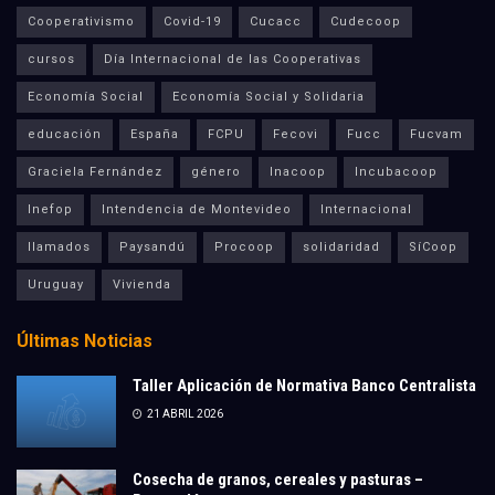
Cooperativismo
Covid-19
Cucacc
Cudecoop
cursos
Día Internacional de las Cooperativas
Economía Social
Economía Social y Solidaria
educación
España
FCPU
Fecovi
Fucc
Fucvam
Graciela Fernández
género
Inacoop
Incubacoop
Inefop
Intendencia de Montevideo
Internacional
llamados
Paysandú
Procoop
solidaridad
SíCoop
Uruguay
Vivienda
Últimas Noticias
Taller Aplicación de Normativa Banco Centralista
21 ABRIL 2026
Cosecha de granos, cereales y pasturas –