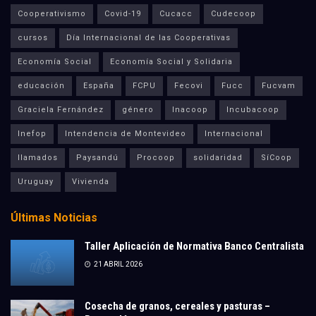
Cooperativismo
Covid-19
Cucacc
Cudecoop
cursos
Día Internacional de las Cooperativas
Economía Social
Economía Social y Solidaria
educación
España
FCPU
Fecovi
Fucc
Fucvam
Graciela Fernández
género
Inacoop
Incubacoop
Inefop
Intendencia de Montevideo
Internacional
llamados
Paysandú
Procoop
solidaridad
SíCoop
Uruguay
Vivienda
Últimas Noticias
Taller Aplicación de Normativa Banco Centralista
21 ABRIL 2026
Cosecha de granos, cereales y pasturas –