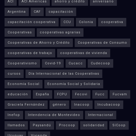
ACI
ACI Americas
ahorro y crédito
aniversario
Argentina
CAF
capacitación
capacitación cooperativa
CCU
Colonia
cooperativa
Cooperativas
cooperativas agrarias
Cooperativas de Ahorro y Crédito
Cooperativas de Consumo
cooperativas de trabajo
cooperativas de vivienda
Cooperativismo
Covid-19
Cucacc
Cudecoop
cursos
Día Internacional de las Cooperativas
Economía Social
Economía Social y Solidaria
educación
España
FCPU
Fecovi
Fucc
Fucvam
Graciela Fernández
género
Inacoop
Incubacoop
Inefop
Intendencia de Montevideo
Internacional
llamados
Paysandú
Procoop
solidaridad
SíCoop
Uruguay
Vivienda