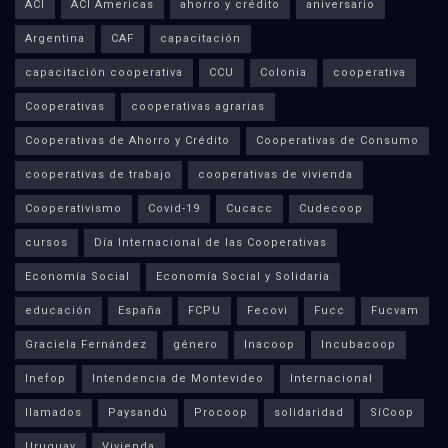
ACI
ACI Americas
ahorro y crédito
aniversario
Argentina
CAF
capacitación
capacitación cooperativa
CCU
Colonia
cooperativa
Cooperativas
cooperativas agrarias
Cooperativas de Ahorro y Crédito
Cooperativas de Consumo
cooperativas de trabajo
cooperativas de vivienda
Cooperativismo
Covid-19
Cucacc
Cudecoop
cursos
Día Internacional de las Cooperativas
Economía Social
Economía Social y Solidaria
educación
España
FCPU
Fecovi
Fucc
Fucvam
Graciela Fernández
género
Inacoop
Incubacoop
Inefop
Intendencia de Montevideo
Internacional
llamados
Paysandú
Procoop
solidaridad
SíCoop
Uruguay
Vivienda