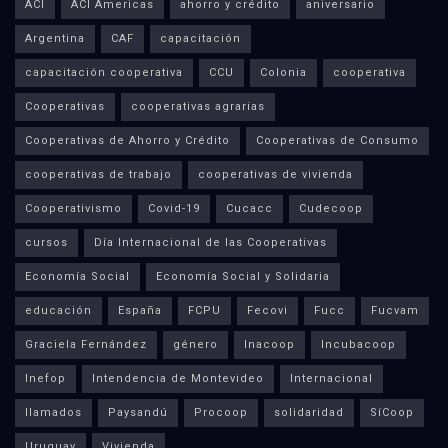
ACI
ACI Americas
ahorro y crédito
aniversario
Argentina
CAF
capacitación
capacitación cooperativa
CCU
Colonia
cooperativa
Cooperativas
cooperativas agrarias
Cooperativas de Ahorro y Crédito
Cooperativas de Consumo
cooperativas de trabajo
cooperativas de vivienda
Cooperativismo
Covid-19
Cucacc
Cudecoop
cursos
Día Internacional de las Cooperativas
Economía Social
Economía Social y Solidaria
educación
España
FCPU
Fecovi
Fucc
Fucvam
Graciela Fernández
género
Inacoop
Incubacoop
Inefop
Intendencia de Montevideo
Internacional
llamados
Paysandú
Procoop
solidaridad
SíCoop
Uruguay
Vivienda