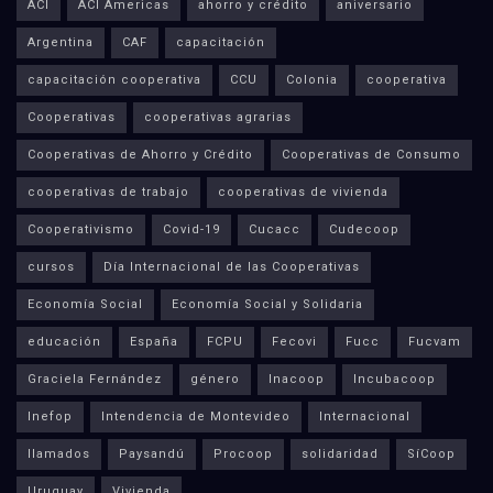
ACI
ACI Americas
ahorro y crédito
aniversario
Argentina
CAF
capacitación
capacitación cooperativa
CCU
Colonia
cooperativa
Cooperativas
cooperativas agrarias
Cooperativas de Ahorro y Crédito
Cooperativas de Consumo
cooperativas de trabajo
cooperativas de vivienda
Cooperativismo
Covid-19
Cucacc
Cudecoop
cursos
Día Internacional de las Cooperativas
Economía Social
Economía Social y Solidaria
educación
España
FCPU
Fecovi
Fucc
Fucvam
Graciela Fernández
género
Inacoop
Incubacoop
Inefop
Intendencia de Montevideo
Internacional
llamados
Paysandú
Procoop
solidaridad
SíCoop
Uruguay
Vivienda