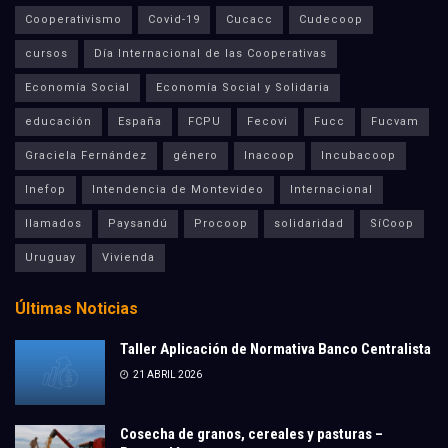
Cooperativismo
Covid-19
Cucacc
Cudecoop
cursos
Día Internacional de las Cooperativas
Economía Social
Economía Social y Solidaria
educación
España
FCPU
Fecovi
Fucc
Fucvam
Graciela Fernández
género
Inacoop
Incubacoop
Inefop
Intendencia de Montevideo
Internacional
llamados
Paysandú
Procoop
solidaridad
SíCoop
Uruguay
Vivienda
Últimas Noticias
Taller Aplicación de Normativa Banco Centralista
21 ABRIL 2026
Cosecha de granos, cereales y pasturas –