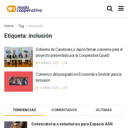
Home
Tag
inclusión
Etiqueta:
inclusión
Gobierno de Canelones y Japón firman convenio para el
proyecto presentado por la Cooperativa CpueD
9 MARZO 2021
5
Comienzo del posgrado en Economía y Gestión para la
Inclusión
13 ABRIL 2020
0
TENDENCIAS
COMENTADOS
ÚLTIMAS
Convocatoria a voluntarios para Espacio ASH