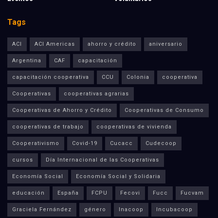
Tags
ACI
ACI Americas
ahorro y crédito
aniversario
Argentina
CAF
capacitación
capacitación cooperativa
CCU
Colonia
cooperativa
Cooperativas
cooperativas agrarias
Cooperativas de Ahorro y Crédito
Cooperativas de Consumo
cooperativas de trabajo
cooperativas de vivienda
Cooperativismo
Covid-19
Cucacc
Cudecoop
cursos
Día Internacional de las Cooperativas
Economía Social
Economía Social y Solidaria
educación
España
FCPU
Fecovi
Fucc
Fucvam
Graciela Fernández
género
Inacoop
Incubacoop