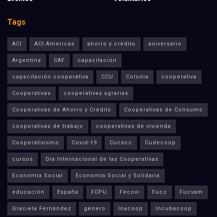
Tags
ACI
ACI Americas
ahorro y crédito
aniversario
Argentina
CAF
capacitación
capacitación cooperativa
CCU
Colonia
cooperativa
Cooperativas
cooperativas agrarias
Cooperativas de Ahorro y Crédito
Cooperativas de Consumo
cooperativas de trabajo
cooperativas de vivienda
Cooperativismo
Covid-19
Cucacc
Cudecoop
cursos
Día Internacional de las Cooperativas
Economía Social
Economía Social y Solidaria
educación
España
FCPU
Fecovi
Fucc
Fucvam
Graciela Fernández
género
Inacoop
Incubacoop