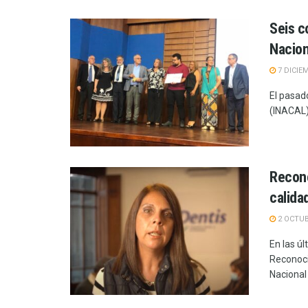
Seis c
Nacion
7 DICIE
El pasad
(INACAL)
Recono
calida
2 OCTUB
En las ú
Reconoci
Nacional 