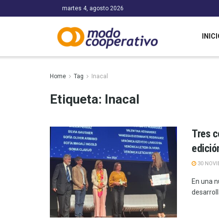
martes 4, agosto 2026
INICI
Home
Tag
Inacal
Etiqueta:
Inacal
Tres c
edició
30 NOVI
En una n
desarroll