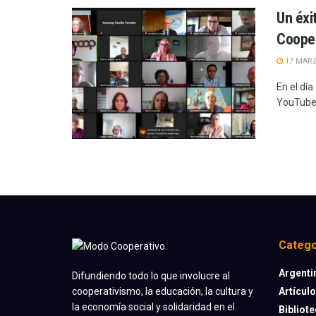
Un éxi
Cooper
17 MARZ
En el dí
YouTube, 
Catego
Argenti
Difundiendo todo lo que involucre al
Artícul
cooperativismo, la educación, la cultura y
la economía social y solidaridad en el
Bibliot