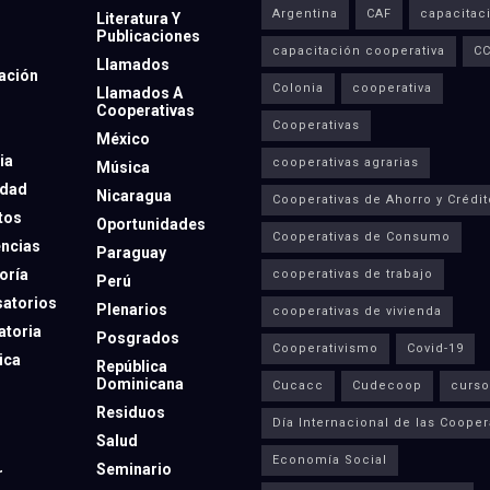
Argentina
CAF
capacitac
Literatura Y
Publicaciones
capacitación cooperativa
C
Llamados
ación
Colonia
cooperativa
Llamados A
Cooperativas
Cooperativas
México
ia
cooperativas agrarias
Música
dad
Nicaragua
Cooperativas de Ahorro y Crédit
tos
Oportunidades
Cooperativas de Consumo
ncias
Paraguay
oría
cooperativas de trabajo
Perú
atorios
Plenarios
cooperativas de vivienda
toria
Posgrados
Cooperativismo
Covid-19
ica
República
Dominicana
Cucacc
Cudecoop
curso
Residuos
Día Internacional de las Cooper
Salud
Economía Social
Seminario
r