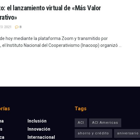
to: el lanzamiento virtual de «Más Valor
ativo»
O 2021
8
a de hoy mediante la plataforma Zoom y transmitido por
el Instituto Nacional del Cooperativismo (Inacoop) organizó ...
rías
Tags
na
Inclusión
ACI
ACI Americas
os
Innovación
ahorro y crédito
aniversario
eca
Internacional