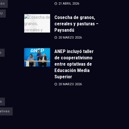
ión
21 ABRIL 2026
CU
Cosecha de granos,
cereales y pasturas –
Paysandú
20 MARZO 2026
ANEP incluyó taller
o
de cooperativismo
entre optativas de
Educación Media
Superior
20 MARZO 2026
s
ativas