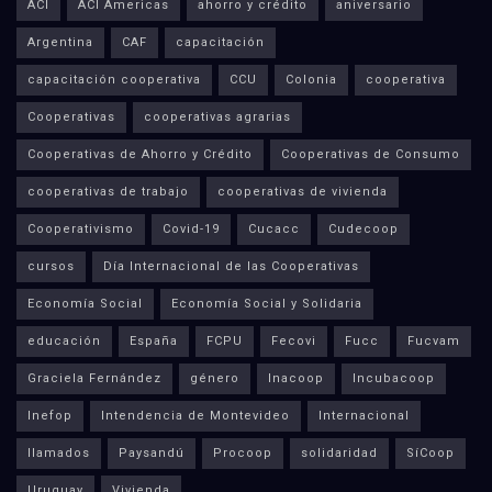
ACI
ACI Americas
ahorro y crédito
aniversario
Argentina
CAF
capacitación
capacitación cooperativa
CCU
Colonia
cooperativa
Cooperativas
cooperativas agrarias
Cooperativas de Ahorro y Crédito
Cooperativas de Consumo
cooperativas de trabajo
cooperativas de vivienda
Cooperativismo
Covid-19
Cucacc
Cudecoop
cursos
Día Internacional de las Cooperativas
Economía Social
Economía Social y Solidaria
educación
España
FCPU
Fecovi
Fucc
Fucvam
Graciela Fernández
género
Inacoop
Incubacoop
Inefop
Intendencia de Montevideo
Internacional
llamados
Paysandú
Procoop
solidaridad
SíCoop
Uruguay
Vivienda