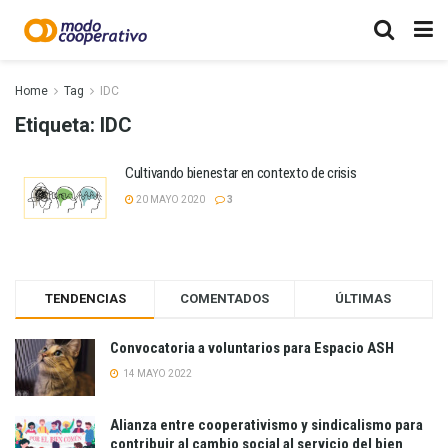
Home
Tag
IDC
Etiqueta:
IDC
Cultivando bienestar en contexto de crisis
20 MAYO 2020
3
TENDENCIAS
COMENTADOS
ÚLTIMAS
Convocatoria a voluntarios para Espacio ASH
14 MAYO 2022
Alianza entre cooperativismo y sindicalismo para
contribuir al cambio social al servicio del bien