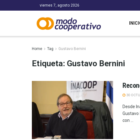
viernes 7, agosto 2026
INICI
Home
Tag
Gustavo Bernini
Etiqueta:
Gustavo Bernini
Recono
30 OCTU
Desde In
Gustavo 
con ...