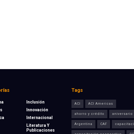
rías
Tags
na
Inclusión
ACI
ACI Americas
os
Innovación
ahorro y crédito
aniversario
eca
Internacional
Argentina
CAF
capacitac
Literatura Y
Publicaciones