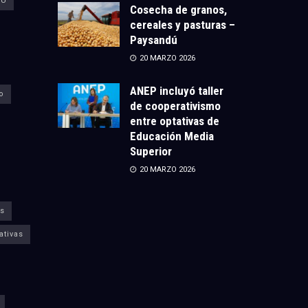
CU
Cosecha de granos,
cereales y pasturas –
Paysandú
20 MARZO 2026
ANEP incluyó taller
o
de cooperativismo
entre optativas de
Educación Media
Superior
20 MARZO 2026
s
ativas