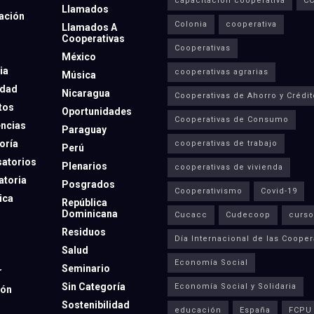
capacitación cooperativa
C
Llamados
ación
Colonia
cooperativa
Llamados A
Cooperativas
Cooperativas
México
ia
cooperativas agrarias
Música
dad
Nicaragua
Cooperativas de Ahorro y Crédit
tos
Oportunidades
Cooperativas de Consumo
ncias
Paraguay
oría
cooperativas de trabajo
Perú
atorios
Plenarios
cooperativas de vivienda
toria
Posgrados
Cooperativismo
Covid-19
ica
República
Dominicana
Cucacc
Cudecoop
curso
Residuos
Día Internacional de las Cooper
Salud
Economía Social
Seminario
r
Sin Categoría
Economía Social y Solidaria
ión
Sostenibilidad
educación
España
FCPU