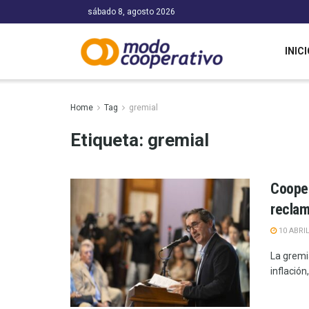
sábado 8, agosto 2026
INICI
Home
Tag
gremial
Etiqueta:
gremial
Cooper
reclam
10 ABRIL
La gremi
inflación,