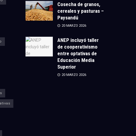
CU
Cosecha de granos,
cereales y pasturas –
Paysandú
20 MARZO 2026
ANEP incluyó taller
o
de cooperativismo
entre optativas de
Educación Media
Superior
20 MARZO 2026
s
ativas