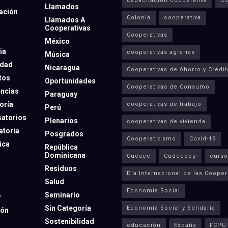
capacitación cooperativa
C
Llamados
ación
Colonia
cooperativa
Llamados A
Cooperativas
Cooperativas
México
ia
cooperativas agrarias
Música
dad
Nicaragua
Cooperativas de Ahorro y Crédit
tos
Oportunidades
Cooperativas de Consumo
ncias
Paraguay
oría
cooperativas de trabajo
Perú
atorios
Plenarios
cooperativas de vivienda
toria
Posgrados
Cooperativismo
Covid-19
ica
República
Dominicana
Cucacc
Cudecoop
curso
Residuos
Día Internacional de las Cooper
Salud
Economía Social
Seminario
r
Sin Categoría
Economía Social y Solidaria
ión
Sostenibilidad
educación
España
FCPU