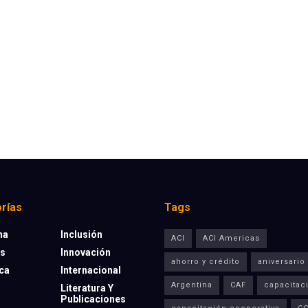
rías
Tags
na
Inclusión
ACI
ACI Americas
os
Innovación
ahorro y crédito
aniversario
eca
Internacional
Argentina
CAF
capacitac
Literatura Y
Publicaciones