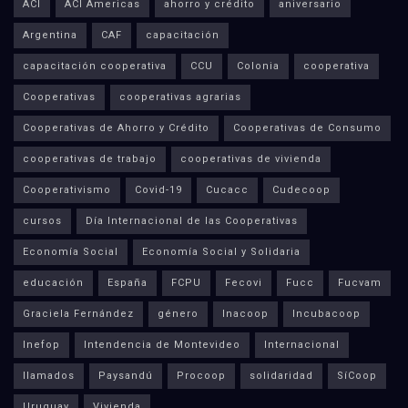
ACI
ACI Americas
ahorro y crédito
aniversario
Argentina
CAF
capacitación
capacitación cooperativa
CCU
Colonia
cooperativa
Cooperativas
cooperativas agrarias
Cooperativas de Ahorro y Crédito
Cooperativas de Consumo
cooperativas de trabajo
cooperativas de vivienda
Cooperativismo
Covid-19
Cucacc
Cudecoop
cursos
Día Internacional de las Cooperativas
Economía Social
Economía Social y Solidaria
educación
España
FCPU
Fecovi
Fucc
Fucvam
Graciela Fernández
género
Inacoop
Incubacoop
Inefop
Intendencia de Montevideo
Internacional
llamados
Paysandú
Procoop
solidaridad
SíCoop
Uruguay
Vivienda