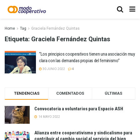
Home
Tag
Graciela Fernández Quintas
Etiqueta:
Graciela Fernández Quintas
“Los principios cooperativos tienen una asociación muy
clara con las demandas propias del feminismo”
30 JUNIO 2022
4
TENDENCIAS
COMENTADOS
ÚLTIMAS
Convocatoria a voluntarios para Espacio ASH
14 MAYO 2022
Alianza entre cooperativismo y sindicalismo para
contribuir al cambio social al servicio del bien