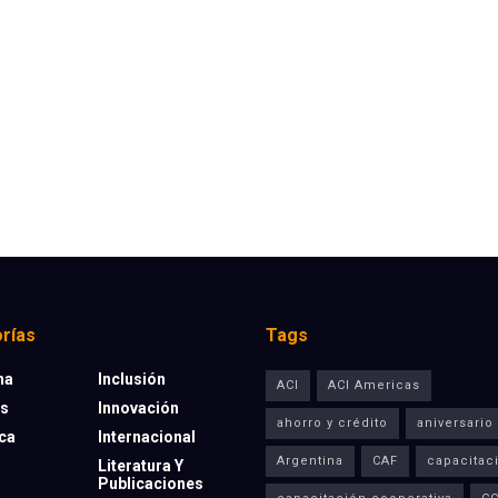
rías
Tags
na
Inclusión
ACI
ACI Americas
os
Innovación
ahorro y crédito
aniversario
eca
Internacional
Argentina
CAF
capacitac
Literatura Y
Publicaciones