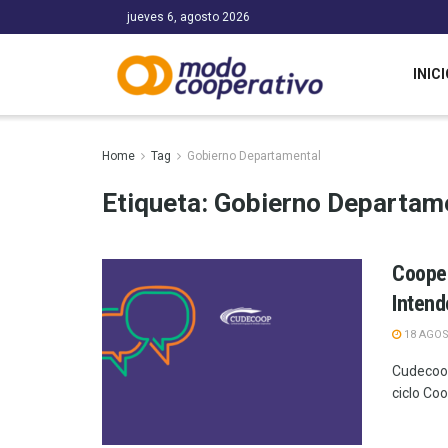
jueves 6, agosto 2026
INICI
Home
Tag
Gobierno Departamental
Etiqueta:
Gobierno Departam
Cooper
Intend
18 AGOS
Cudecoop 
ciclo Co