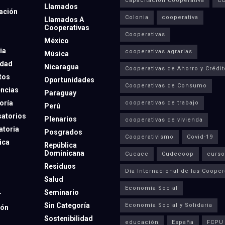
capacitación cooperativa
C
Llamados
ación
Colonia
cooperativa
Llamados A
Cooperativas
Cooperativas
México
ia
cooperativas agrarias
Música
dad
Nicaragua
Cooperativas de Ahorro y Crédit
tos
Oportunidades
Cooperativas de Consumo
ncias
Paraguay
oría
cooperativas de trabajo
Perú
atorios
Plenarios
cooperativas de vivienda
toria
Posgrados
Cooperativismo
Covid-19
ica
República
Dominicana
Cucacc
Cudecoop
curso
Residuos
Día Internacional de las Cooper
Salud
Economía Social
Seminario
r
Sin Categoría
Economía Social y Solidaria
ión
Sostenibilidad
educación
España
FCPU