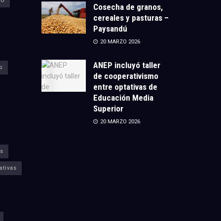
CU
Cosecha de granos,
cereales y pasturas –
Paysandú
20 MARZO 2026
ANEP incluyó taller
o
de cooperativismo
entre optativas de
Educación Media
Superior
20 MARZO 2026
s
ativas