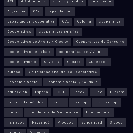
ACI
ACI Americas
ahorro y crédito
aniversario
Argentina
CAF
capacitación
capacitación cooperativa
CCU
Colonia
cooperativa
Cooperativas
cooperativas agrarias
Cooperativas de Ahorro y Crédito
Cooperativas de Consumo
cooperativas de trabajo
cooperativas de vivienda
Cooperativismo
Covid-19
Cucacc
Cudecoop
cursos
Día Internacional de las Cooperativas
Economía Social
Economía Social y Solidaria
educación
España
FCPU
Fecovi
Fucc
Fucvam
Graciela Fernández
género
Inacoop
Incubacoop
Inefop
Intendencia de Montevideo
Internacional
llamados
Paysandú
Procoop
solidaridad
SíCoop
Uruguay
Vivienda